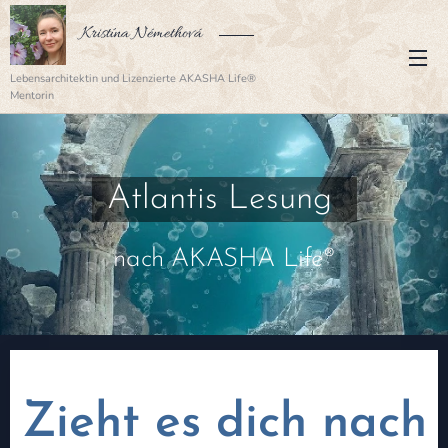
Kristína Némethová
Lebensarchitektin und Lizenzierte AKASHA Life®
Mentorin
Atlantis Lesung
nach AKASHA Life®
Zieht es dich nach