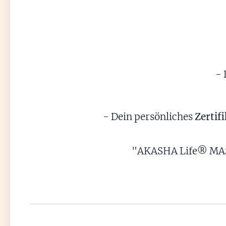
- 
- Dein persönliches
Zertif
"AKASHA Life® MAST