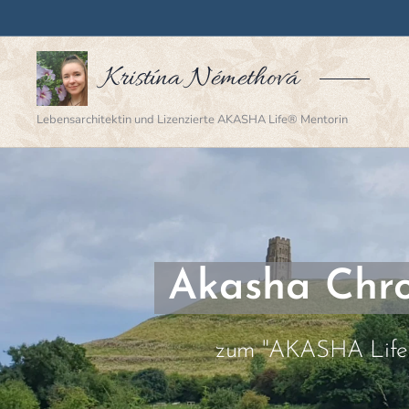
Kristína Némethová
Lebensarchitektin und Lizenzierte AKASHA Life® Mentorin
Akasha Chro
zum "AKASHA Life®